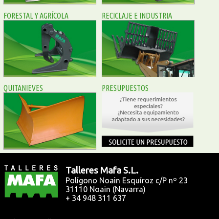
FORESTAL Y AGRÍCOLA
RECICLAJE E INDUSTRIA
QUITANIEVES
PRESUPUESTOS
Talleres Mafa S.L.
Polígono Noain Esquíroz c/P nº 23
31110
Noain (Navarra)
+ 34 948 311 637